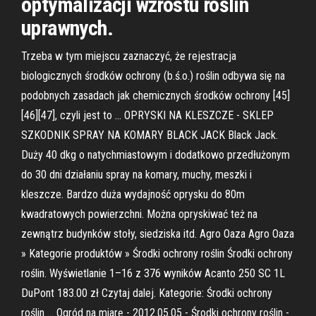
optymalizacji wzrostu roślin
uprawnych.
Trzeba w tym miejscu zaznaczyć, że rejestracja
biologicznych środków ochrony (b.ś.o.) roślin odbywa się na
podobnych zasadach jak chemicznych środków ochrony [45]
[46][47], czyli jest to ... OPRYSKI NA KLESZCZE - SKLEP
SZKODNIK SPRAY NA KOMARY BLACK JACK Black Jack.
Duży 40 dkg o natychmiastowym i dodatkowo przedłużonym
do 30 dni działaniu spray na komary, muchy, meszki i
kleszcze. Bardzo duża wydajność oprysku do 80m
kwadratowych powierzchni. Można opryskiwać też na
zewnątrz budynków stoły, siedziska itd. Agro Oaza Agro Oaza
» Kategorie produktów » Środki ochrony roślin Środki ochrony
roślin. Wyświetlanie 1–16 z 376 wyników Acanto 250 SC 1L
DuPont 183.00 zł Czytaj dalej. Kategorie: Środki ochrony
roślin ... Ogród na miarę - 2012.05.05 - Środki ochrony roślin -