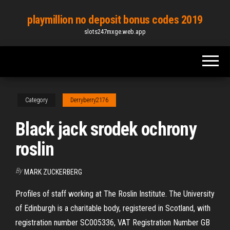
Skip
playmillion no deposit bonus codes 2019
to
slots247mxge.web.app
the
content
Category
Derryberry2176
Black jack srodek ochrony
roslin
By
MARK ZUCKERBERG
Profiles of staff working at The Roslin Institute. The University
of Edinburgh is a charitable body, registered in Scotland, with
registration number SC005336, VAT Registration Number GB